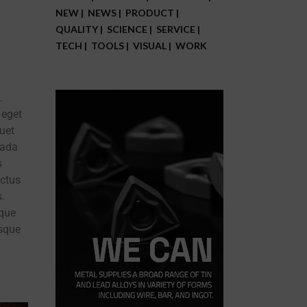
NEW
NEWS
PRODUCT
QUALITY
SCIENCE
SERVICE
TECH
TOOLS
VISUAL
WORK
.
 eget
quet
uada
s
ectus
.
sque
isque