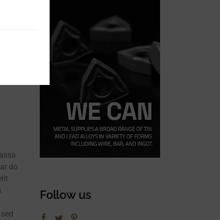
massa
nar do
lit
s
Follow us
 sed