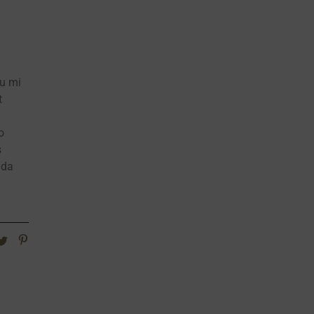
Eu mi
t
o
s
ada