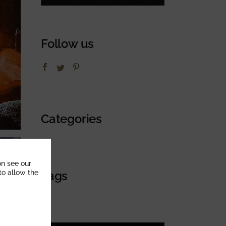
Follow us
Categories
on see our
Tags
 to allow the