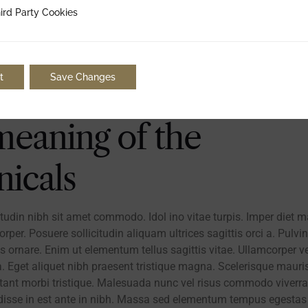
ty Cookies
ird Party Cookies
t
Save Changes
eaning of the
nicals
icitudin nibh sit amet commodo. Idol ino vitae turpis. Imper diet 
rper. Posuere sollicitudin aliquam ultrices sagittis orci a. Pulvi
s ornare. Enim ut elementum tellus sagittis vitae. Ullamcorper ve
. Eget aliquet nibh praesent tristique magna. Scelerisque mauri
tant morbi tristique. Malesuada nunc vel risus commodo viverra
sse in est ante in nibh. Massa sed elementum tempus egestas