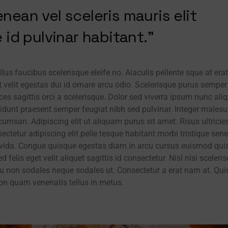
ean vel sceleris mauris elit
 id pulvinar habitant.”
s faucibus scelerisque eleife no. Aiaculis pellente sque at erat
t velit egestas dui id ornare arcu odio. Scelerisque purus semper
rices sagittis orci a scelerisque. Dolor sed viverra ipsum nunc ali
cidunt praesent semper feugiat nibh sed pulvinar. Integer males
san. Adipiscing elit ut aliquam purus sit amet. Risus ultricie
sectetur adipiscing elit pelle tesque habitant morbi tristique sen
ravida. Congue quisque egestas diam in arcu cursus euismod quis
d felis eget velit aliquet sagittis id consectetur. Nisl nisi sceleri
arcu non sodales neque sodales ut. Consectetur a erat nam at. Qu
on quam venenatis tellus in metus.