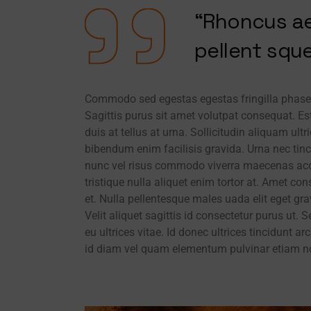
“Rhoncus aen
pellent sque
Commodo sed egestas egestas fringilla phasellu
Sagittis purus sit amet volutpat consequat. Es
duis at tellus at urna. Sollicitudin aliquam ult
bibendum enim facilisis gravida. Urna nec tin
nunc vel risus commodo viverra maecenas accum
tristique nulla aliquet enim tortor at. Amet con
et. Nulla pellentesque males uada elit eget g
Velit aliquet sagittis id consectetur purus ut. Se
eu ultrices vitae. Id donec ultrices tincidunt 
id diam vel quam elementum pulvinar etiam n