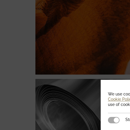
We use cook
Cookie Poli
use of cook
Strictly 
St