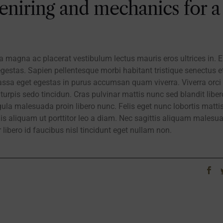
niring and mechanics for a
ra magna ac placerat vestibulum lectus mauris eros ultrices in. 
stas. Sapien pellentesque morbi habitant tristique senectus e
assa eget egestas in purus accumsan quam viverra. Viverra orci
 turpis sedo tincidun. Cras pulvinar mattis nunc sed blandit liber
gula malesuada proin libero nunc. Felis eget nunc lobortis matti
is aliquam ut porttitor leo a diam. Nec sagittis aliquam malesu
libero id faucibus nisl tincidunt eget nullam non.