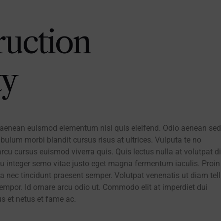
ruction
ty
re aenean euismod elementum nisi quis eleifend. Odio aenean se
ulum morbi blandit cursus risus at ultrices. Vulputa te no
rcu cursus euismod viverra quis. Quis lectus nulla at volutpat d
u integer semo vitae justo eget magna fermentum iaculis. Proin
 nec tincidunt praesent semper. Volutpat venenatis ut diam tell
empor. Id ornare arcu odio ut. Commodo elit at imperdiet dui
s et netus et fame ac.