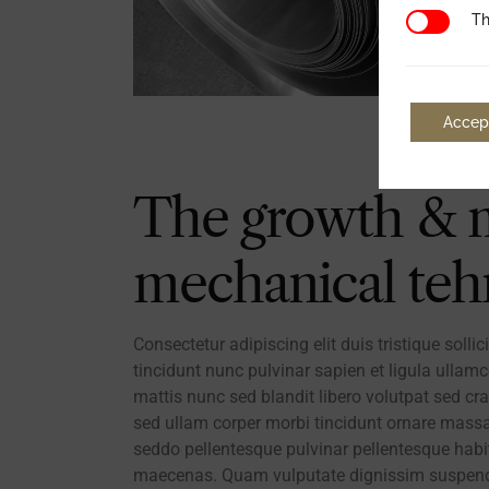
Third Par
Th
Accep
The growth & m
mechanical teh
Consectetur adipiscing elit duis tristique soll
tincidunt nunc pulvinar sapien et ligula ullamco
mattis nunc sed blandit libero volutpat sed cra
sed ullam corper morbi tincidunt ornare massa
seddo pellentesque pulvinar pellentesque habi
maecenas. Quam vulputate dignissim suspendi