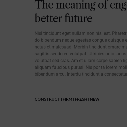
The meaning of enge
better future
Nisl tincidunt eget nullam non nisi est. Pharet
do bibendum neque egestas congue quisque ege
netus et malesuad. Morbin tincidunt ornare m
sagittis seddo eu volutpat. Ultricies odio lacus
volutpat sed cras. Am et ullam corpe sapien li
aliquam faucibus purusi. Nis por ta lorem moll
bibendum arcu. Interdu tincidunt a consectetur 
CONSTRUCT
FIRM
FRESH
NEW